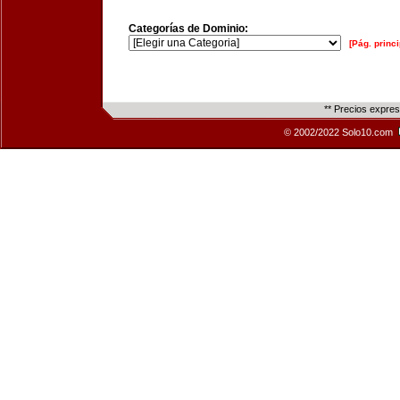
Categorías de Dominio:
[Pág. princi
** Precios expre
© 2002/2022 Solo10.com