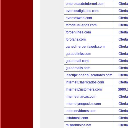
empresasdeinternet.com
Oferta
eventosdigitales.com
Oferta
eventosweb.com
Oferta
forodeusuarios.com
Oferta
foroenlinea.com
Oferta
forofans.com
Oferta
ganedineroenlaweb.com
Oferta
guiadelinks.com
Oferta
guiaemail.com
Oferta
guiaemails.com
Oferta
inscripcionenbuscadores.com
Oferta
InternetClasificados.com
Oferta
InternetCustomers.com
$980.
internetmarcas.com
Oferta
internetynegocios.com
Oferta
interservidores.com
Oferta
listabrasil.com
Oferta
misdominios.net
Oferta