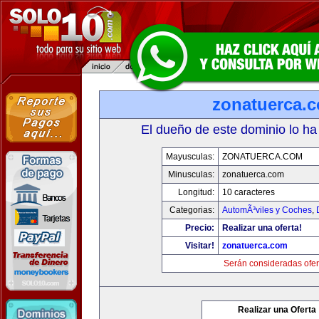
zonatuerca.
El dueño de este dominio lo ha
Mayusculas:
ZONATUERCA.COM
Minusculas:
zonatuerca.com
Longitud:
10 caracteres
Categorias:
AutomÃ³viles y Coches
,
Precio:
Realizar una oferta!
Visitar!
zonatuerca.com
Serán consideradas ofer
Realizar una Oferta