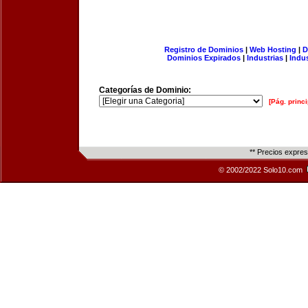
Registro de Dominios
|
Web Hosting
|
D
Dominios Expirados
|
Industrias
|
Indu
Categorías de Dominio:
[Pág. princi
** Precios expre
© 2002/2022 Solo10.com