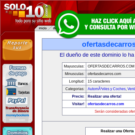
ofertasdecarro
El dueño de este dominio lo ha
Mayusculas:
OFERTASDECARROS.COM
Minusculas:
ofertasdecarros.com
Longitud:
15 caracteres
Categorias:
AutomÃ³viles y Coches
,
Vent
Precio:
Realizar una oferta!
Visitar!
ofertasdecarros.com
Serán consideradas ofer
Realizar una Oferta