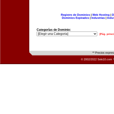
Registro de Dominios
|
Web Hosting
|
D
Dominios Expirados
|
Industrias
|
Indu
Categorías de Dominio:
[Pág. princi
** Precios expre
© 2002/2022 Solo10.com