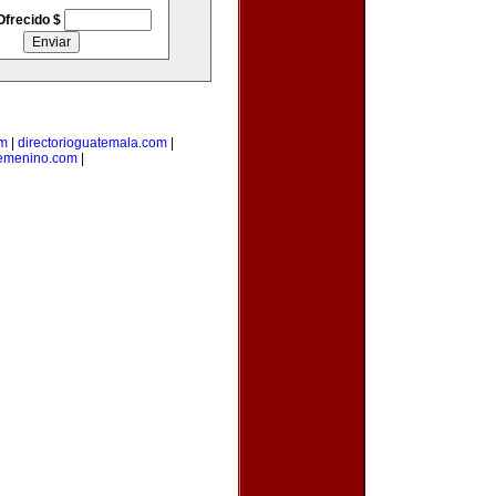
Ofrecido $
om
|
directorioguatemala.com
|
femenino.com
|