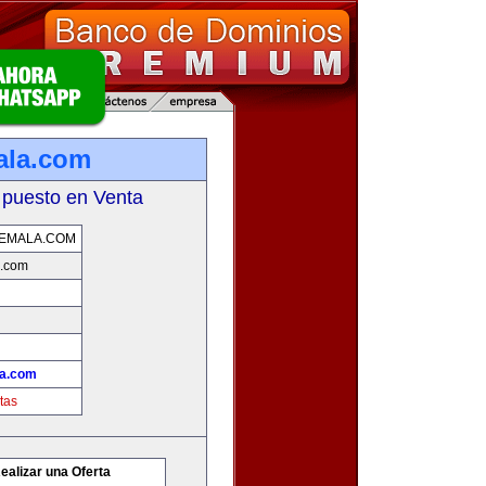
ala.com
 puesto en Venta
EMALA.COM
a.com
la.com
tas
ealizar una Oferta