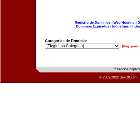
Registro de Dominios
|
Web Hosting
|
D
Dominios Expirados
|
Industrias
|
Indu
Categorías de Dominio:
[Pág. princi
** Precios expre
© 2002/2022 Solo10.com