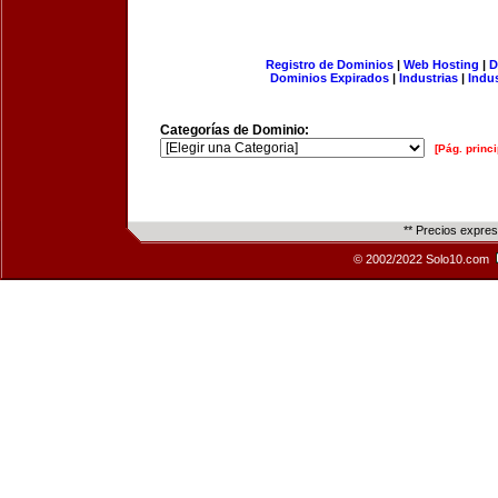
Registro de Dominios
|
Web Hosting
|
D
Dominios Expirados
|
Industrias
|
Indu
Categorías de Dominio:
[Pág. princi
** Precios expre
© 2002/2022 Solo10.com